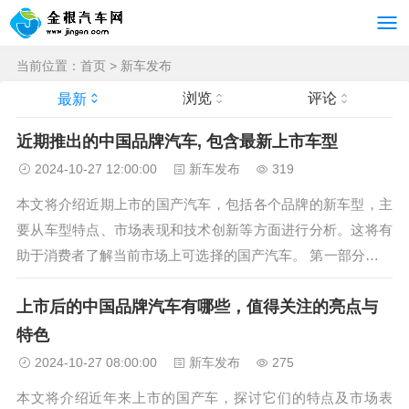
当前位置：
首页
>
新车发布
浏览
评论
最新
近期推出的中国品牌汽车, 包含最新上市车型
2024-10-27 12:00:00
新车发布
319
本文将介绍近期上市的国产汽车，包括各个品牌的新车型，主
要从车型特点、市场表现和技术创新等方面进行分析。这将有
助于消费者了解当前市场上可选择的国产汽车。 第一部分：新
车型概述 在汽车市场持续竞争的环境中，国产车如雨后春笋般
上市后的中国品牌汽车有哪些，值得关注的亮点与
不断涌现。近期上市的国产车中，有多个品牌推出了新车型。
这些新车通常具备卓...
特色
2024-10-27 08:00:00
新车发布
275
本文将介绍近年来上市的国产车，探讨它们的特点及市场表