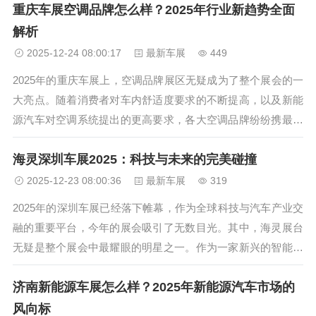
重庆车展空调品牌怎么样？2025年行业新趋势全面
次车展购车的资深车主，我想分享一些实用的经验和见解，帮
助你在2025年的车展...
解析
2025-12-24 08:00:17
最新车展
449
2025年的重庆车展上，空调品牌展区无疑成为了整个展会的一
大亮点。随着消费者对车内舒适度要求的不断提高，以及新能
源汽车对空调系统提出的更高要求，各大空调品牌纷纷携最新
技术亮相。那么，这些参展的空调品牌究竟表现如何？它们又
海灵深圳车展2025：科技与未来的完美碰撞
带来了哪些创新技术？本文将为您详细解析重庆车展上空调品
牌的最新动态和行业趋势...
2025-12-23 08:00:36
最新车展
319
2025年的深圳车展已经落下帷幕，作为全球科技与汽车产业交
融的重要平台，今年的展会吸引了无数目光。其中，海灵展台
无疑是整个展会中最耀眼的明星之一。作为一家新兴的智能电
动汽车品牌，海灵在本次展会上不仅展示了其最新的车型，还
济南新能源车展怎么样？2025年新能源汽车市场的
通过一系列创新科技体验，让观众感受到了未来出行的无限可
能。那么，海灵深圳车展...
风向标