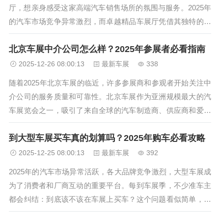
厅，想亲身感受这家高端汽车销售场所的氛围与服务。2025年
的汽车市场竞争异常激烈，而卓越精品车展厅凭借其独特的定
位和服务理念，在豪华车销售领域占据了一席之地。那么，这
北京车展中介公司怎么样？2025年参展者必看指南
家展厅究竟怎么样呢？它是否能满足高端消费者的期待？接下
来，我将从多个维度详细...
2025-12-26 08:00:13
最新车展
338
随着2025年北京车展的临近，许多参展商和参观者开始关注中
介公司的服务质量和可靠性。北京车展作为亚洲规模最大的汽
车展览会之一，吸引了来自全球的汽车制造商、供应商和爱好
者。在这个庞大的展会生态系统中，中介公司扮演着连接展商
到大型车展买车真的划算吗？2025年购车必看攻略
与展馆、提供专业服务的重要角色。那么，这些中介公司究竟
表现如何？它们的服务质...
2025-12-25 08:00:13
最新车展
392
2025年的汽车市场异常活跃，各大品牌竞争激烈，大型车展成
为了消费者和厂商互动的重要平台。每到车展季，不少准车主
都会纠结：到底该不该在车展上买车？这个问题看似简单，实
则涉及价格、服务、车型选择等多个维度。作为一位经历过多