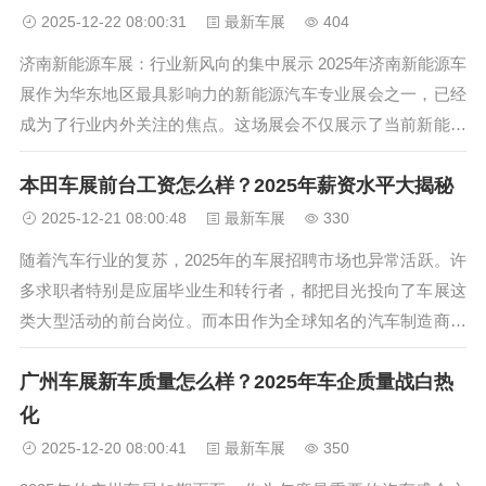
2025-12-22 08:00:31
最新车展
404
济南新能源车展：行业新风向的集中展示 2025年济南新能源车
展作为华东地区最具影响力的新能源汽车专业展会之一，已经
成为了行业内外关注的焦点。这场展会不仅展示了当前新能源
汽车技术的最新成果，更反映了整个行业的发展趋势和市场动
本田车展前台工资怎么样？2025年薪资水平大揭秘
向。与往年相比，今年的济南新能源车展规模空前，参展商数
量同比增长35%，...
2025-12-21 08:00:48
最新车展
330
随着汽车行业的复苏，2025年的车展招聘市场也异常活跃。许
多求职者特别是应届毕业生和转行者，都把目光投向了车展这
类大型活动的前台岗位。而本田作为全球知名的汽车制造商，
其车展前台岗位更是备受关注。那么，本田车展前台工资到底
广州车展新车质量怎么样？2025年车企质量战白热
怎么样？本文将为你详细解析2025年本田车展前台薪资水平、
福利待遇以及职业发...
化
2025-12-20 08:00:41
最新车展
350