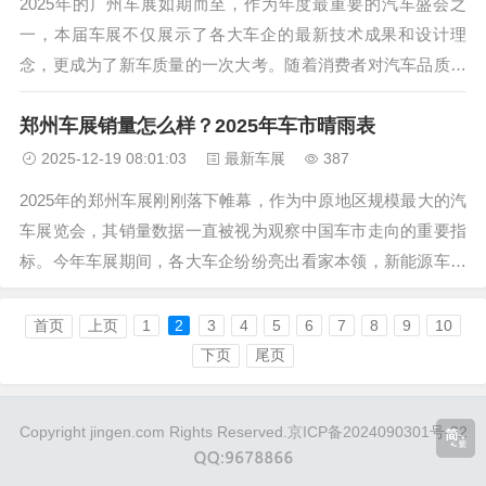
2025年的广州车展如期而至，作为年度最重要的汽车盛会之
一，本届车展不仅展示了各大车企的最新技术成果和设计理
念，更成为了新车质量的一次大考。随着消费者对汽车品质要
求的不断提高，车企在新车质量控制方面面临着前所未有的挑
郑州车展销量怎么样？2025年车市晴雨表
战。从自主品牌到合资品牌，从传统车企到新势力，各家都在
质量管控上投入了大量资源，...
2025-12-19 08:01:03
最新车展
387
2025年的郑州车展刚刚落下帷幕，作为中原地区规模最大的汽
车展览会，其销量数据一直被视为观察中国车市走向的重要指
标。今年车展期间，各大车企纷纷亮出看家本领，新能源车型
继续高歌猛进，传统燃油车则在智能化和混动技术上寻求突
破。据初步统计，本届郑州车展累计观展人数突破30万人次，
首页
上页
1
2
3
4
5
6
7
8
9
10
现场订单量超过2.5万...
下页
尾页
Copyright jingen.com Rights Reserved.
京ICP备2024090301号-22