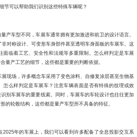
些细节可以帮助我们识别这些特殊车辆呢？
与量产车型不同，车展车通常拥有更加激进和前卫的设计语言。
用了非对称设计、可变形车身部件甚至透明车身面板的车展车。这
往面临着工艺、安全性和法规等多重限制。怎么样判定是车展
符合量产工艺的细节，这些都是重要的判断依据。
的车展现场，许多概念车采用了变色涂料、自修复涂层甚至生物基
。怎么样判定是车展车？注意车辆表面是否有特殊的纹理或效
是识别车展车的重要线索。同时，车展车的车轮设计也往往更加
变形的轮毂结构，这些都是量产车型所不具备的特征。
2025年的车展上，我们可以看到许多配备了全息投影交互系