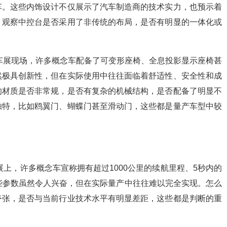
车。这些内饰设计不仅展示了汽车制造商的技术实力，也预示着
？观察中控台是否采用了非传统的布局，是否有明显的一体化或
的车展现场，许多概念车配备了可变形座椅、全息投影显示座椅甚
然极具创新性，但在实际使用中往往面临着舒适性、安全性和成
的材质是否非常规，是否有复杂的机械结构，是否配备了明显不
独特，比如鸥翼门、蝴蝶门甚至滑动门，这些都是量产车型中较
展上，许多概念车宣称拥有超过1000公里的续航里程、5秒内的
些参数虽然令人兴奋，但在实际量产中往往难以完全实现。怎么
夸张，是否与当前行业技术水平有明显差距，这些都是判断的重