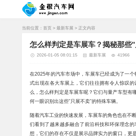
当前位置：
首页
>
最新车展
> 正文内容
怎么样判定是车展车？揭秘那些"
2026-01-05 08:01:15
最新车展
41966
在2025年的汽车市场中，车展车已经成为了一个
式出现在各大车展上，它们往往拥有令人惊叹的
么，怎么样判定是车展车呢？它们与量产车型有
何一眼识别出这些"只展不卖"的特殊车辆。
随着汽车工业的快速发展，车展车的角色也在不断
们看到了越来越多融合了前沿科技和环保理念的
想，它们的存在不仅是展示品牌实力的窗口，更