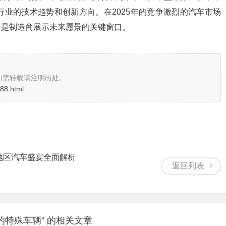
业的技术趋势和创新方向。在2025年的竞争激烈的汽车市场
，是制造商展示未来愿景的关键窗口。
如需转载请注明出处。
988.html
地区汽车盛宴全面解析
返回列表
的特殊车辆” 的相关文章