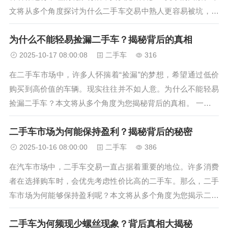
文将从多个角度探讨为什么二手车交易中熟人更容易被坑，并
提供一些防范建议。 信息不对称导致的信任陷阱 在二手车交
为什么不能轻易捡漏二手车？揭秘背后的真相
易中，信息不对称是一个普遍存在的问题。卖家通常比买家更
了解车辆的真实状况，包...
2025-10-17 08:00:08
二手车
316
在二手车市场中，许多人怀揣着“捡漏”的梦想，希望通过低价
购买到高价值的车辆。现实往往并不如人意。为什么不能轻易
捡漏二手车？本文将从多个角度为您揭秘背后的真相。 一、信
息不对称导致的陷阱 二手车市场信息不对称是一个普遍存在的
二手车市场为何能保持盈利？揭秘背后的秘密
问题。卖家通常掌握着车辆的真实情况，而买家则往往处于信
息劣势的位置。这种...
2025-10-16 08:00:00
二手车
386
在汽车市场中，二手车交易一直占据着重要的地位。许多消费
者在选择购车时，会优先考虑性价比高的二手车。那么，二手
车市场为何能够保持盈利呢？本文将从多个角度为您揭示二手
车市场的盈利之道。 一、车辆折旧与残值 二手车的价格通常
二手车为何频现少螺丝现象？背后真相大揭秘
低于新车，这主要是因为车辆随着时间的推移会发生折旧。即