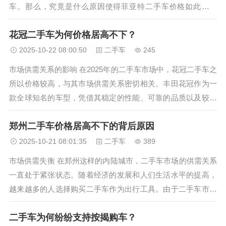
车。那么，究竟是什么原因使得菲亚特二手车价格如此便宜
呢？本文将从多个角度为您深入剖析。 一、品牌历史与市场定
花冠二手车为何价格居高不下？
位 菲亚特作为一家拥有百年历史的汽车制造商，其品牌历史悠
久，积累了丰富的造车经验...
2025-10-22 08:00:50
二手车
245
市场供需关系的影响 在2025年的二手车市场中，花冠二手车之
所以价格较高，与其市场供需关系密切相关。丰田花冠作为一
款全球知名的车型，凭借其稳定的性能、可靠的品质以及较低
的维护成本，赢得了众多消费者的青睐。这种广泛的市场认可
郑州二手车价格居高不下的背后原因
度使得花冠二手车在市场上供不应求，从而推高了其价格。 随
着汽车消费观念的转...
2025-10-21 08:01:35
二手车
389
市场供需失衡 在郑州这样的内陆城市，二手车市场的供需关系
一直处于紧张状态。随着经济的发展和人们生活水平的提高，
越来越多的人选择购买二手车作为出行工具。由于二手车市场
的供应量相对有限，而需求量却持续增长，导致二手车价格居
二手车为何纷纷支持按揭购车？
高不下。一些热门车型和稀缺资源的二手车更是供不应求，价