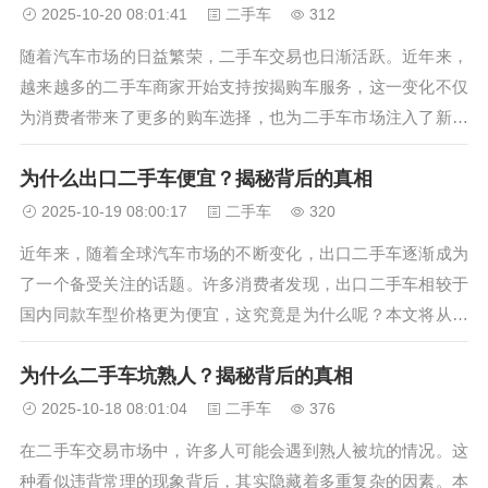
格自然水涨船高。 同时，...
2025-10-20 08:01:41
二手车
312
随着汽车市场的日益繁荣，二手车交易也日渐活跃。近年来，
越来越多的二手车商家开始支持按揭购车服务，这一变化不仅
为消费者带来了更多的购车选择，也为二手车市场注入了新的
活力。那么，究竟是什么原因促使二手车商家纷纷推出按揭购
为什么出口二手车便宜？揭秘背后的真相
车服务呢？ 一、满足消费者多样化需求 在当今社会，消费者
的购车需求日益多样化。...
2025-10-19 08:00:17
二手车
320
近年来，随着全球汽车市场的不断变化，出口二手车逐渐成为
了一个备受关注的话题。许多消费者发现，出口二手车相较于
国内同款车型价格更为便宜，这究竟是为什么呢？本文将从多
个角度为您深入剖析这一现象。 一、税费差异 出口二手车在
为什么二手车坑熟人？揭秘背后的真相
税费方面相较于国内二手车有着显著的优势。在国内，二手车
交易需要缴纳增值税、购...
2025-10-18 08:01:04
二手车
376
在二手车交易市场中，许多人可能会遇到熟人被坑的情况。这
种看似违背常理的现象背后，其实隐藏着多重复杂的因素。本