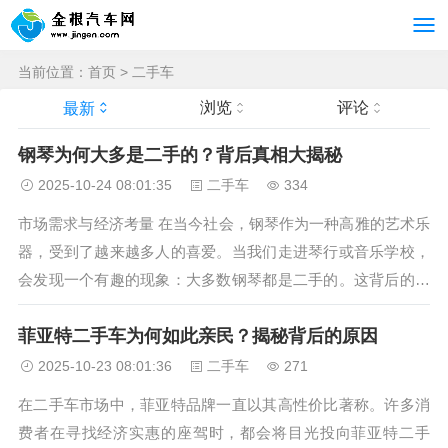
当前位置：
首页
>
二手车
浏览
评论
最新
钢琴为何大多是二手的？背后真相大揭秘
2025-10-24 08:01:35
二手车
334
市场需求与经济考量 在当今社会，钢琴作为一种高雅的艺术乐
器，受到了越来越多人的喜爱。当我们走进琴行或音乐学校，
会发现一个有趣的现象：大多数钢琴都是二手的。这背后的原
因究竟是什么呢？从市场需求的角度来看，钢琴的需求量虽然
菲亚特二手车为何如此亲民？揭秘背后的原因
庞大，但真正愿意投入大量资金购买全新钢琴的人并不多。全
新钢琴的价格通常较高，对...
2025-10-23 08:01:36
二手车
271
在二手车市场中，菲亚特品牌一直以其高性价比著称。许多消
费者在寻找经济实惠的座驾时，都会将目光投向菲亚特二手