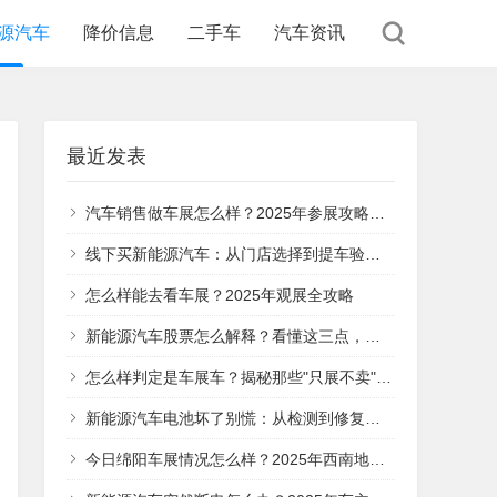
源汽车
降价信息
二手车
汽车资讯
最近发表
汽车销售做车展怎么样？2025年参展攻略与实战经验分享
线下买新能源汽车：从门店选择到提车验收，这5个关键步骤帮你避坑
怎么样能去看车展？2025年观展全攻略
新能源汽车股票怎么解释？看懂这三点，你就明白它的投资价值在哪
怎么样判定是车展车？揭秘那些"只展不卖"的特殊车辆
新能源汽车电池坏了别慌：从检测到修复的全流程指南
今日绵阳车展情况怎么样？2025年西南地区汽车盛宴全面解析