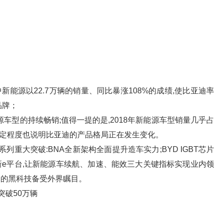
其中新能源以22.7万辆的销量、同比暴涨108%的成绩,使比亚迪率
品牌；
源车型的持续畅销;值得一提的是,2018年新能源车型销量几乎占
,一定程度也说明比亚迪的产品格局正在发生变化。
列重大突破:BNA全新架构全面提升造车实力;BYD IGBT芯片
新e平台,让新能源车续航、加速、能效三大关键指标实现业内领
亚迪的黑科技备受外界瞩目。
突破50万辆