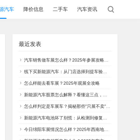
源汽车
降价信息
二手车
汽车资讯
最近发表
汽车销售做车展怎么样？2025年参展攻略与实战经验分享
线下买新能源汽车：从门店选择到提车验收，这5个关键步骤帮你避坑
怎么样能去看车展？2025年观展全攻略
新能源汽车股票怎么解释？看懂这三点，你就明白它的投资价值在哪
怎么样判定是车展车？揭秘那些"只展不卖"的特殊车辆
新能源汽车电池坏了别慌：从检测到修复的全流程指南
今日绵阳车展情况怎么样？2025年西南地区汽车盛宴全面解析