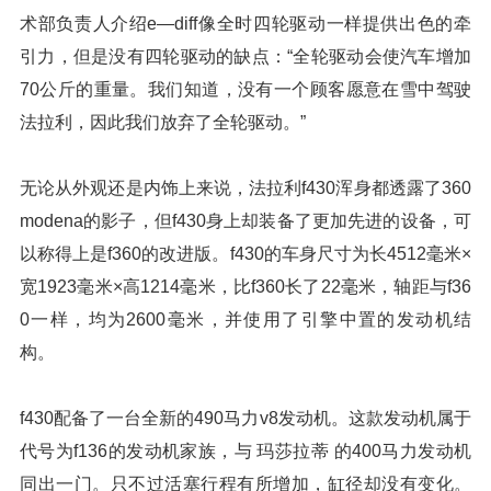
术部负责人介绍e—diff像全时四轮驱动一样提供出色的牵
引力，但是没有四轮驱动的缺点：“全轮驱动会使汽车增加
70公斤的重量。我们知道，没有一个顾客愿意在雪中驾驶
法拉利，因此我们放弃了全轮驱动。”
无论从外观还是内饰上来说，法拉利f430浑身都透露了360
modena的影子，但f430身上却装备了更加先进的设备，可
以称得上是f360的改进版。f430的车身尺寸为长4512毫米×
宽1923毫米×高1214毫米，比f360长了22毫米，轴距与f36
0一样，均为2600毫米，并使用了引擎中置的发动机结
构。
f430配备了一台全新的490马力v8发动机。这款发动机属于
代号为f136的发动机家族，与 玛莎拉蒂 的400马力发动机
同出一门。只不过活塞行程有所增加，缸径却没有变化。