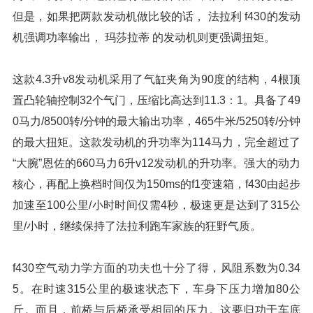
但是，如果把两款发动机做比较的话， 法拉利 f430的发动
机强调功率输出， 玛莎拉蒂 的发动机则更强调扭矩。
这款4.3升v8发动机采用了气缸夹角为90度的结构，4根顶
置凸轮轴控制32个气门，压缩比高达到11.3：1。具备了49
0马力/8500转/分钟的最大输出功率，465牛米/5250转/分钟
的最大扭矩。这款发动机的升功率为114马力，完全超过了
“大腕”恩佐的660马力6升v12发动机的升功率。强大的动力
核心，再配上换档时间仅为150ms的f1变速箱，f430由起步
加速至100公里/小时时间仅需4秒，极速更是达到了315公
里/小时，继续保持了法拉利跑车家族的狂野气质。
f430空气动力学方面的功夫也十分了得，风阻系数为0.34
5。在时速315公里的极速状态下，车身下压力增加80公
斤。而且，前桥与后桥承受相同的压力。这要归功于车底