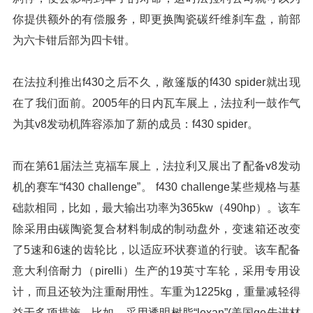
你提供额外的有偿服务，即更换陶瓷碳纤维刹车盘，前部
为六卡钳后部为四卡钳。
在法拉利推出f430之后不久，敞篷版的f430 spider就出现
在了我们面前。2005年的日内瓦车展上，法拉利一鼓作气
为其v8发动机阵容添加了新的成员：f430 spider。
而在第61届法兰克福车展上，法拉利又展出了配备v8发动
机的赛车“f430 challenge”。 f430 challenge某些规格与基
础款相同，比如，最大输出功率为365kw（490hp）。该车
除采用由碳陶瓷复合材料制成的制动盘外，变速箱还改变
了5速和6速的齿轮比，以适应环状赛道的行驶。该车配备
意大利倍耐力（pirelli）生产的19英寸车轮，采用专用设
计，而且还较为注重耐用性。车重为1225kg，重量减轻得
益于多项措施，比如，采用透明树脂“lexan”(美国ge先进材