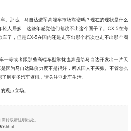
出新车。那么，马自达进军高端车市场靠谱吗？现在的现状是什么
轻人居多，这些年感觉他们都跳不出这个圈子了。CX-5在海
车了，但是CX-5在国内还是走不出那个档次也走不出那个圈
的车一等或者跟那些高端车型靠拢也算是给马自达开发出一片天
车是因为马自达降价力度不是很好，所以国人不买账。不管怎么
！想了解更多汽车资讯，请关注亚北车生活。
家的观点立场。
如需转载请注明出处。
669.html