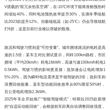
V搭载的“双冗余热泵空调”，在-10℃环境下能将座舱预热时
间缩短40%，同时电池预热效率提升30%，实测冬季续航
比2023款提升12%。但极端低温（如-25℃）仍会导致续航
打6折，这是目前行业难以突破的瓶颈。
路况和驾驶习惯则是“可控变量”。城市拥堵路况的电耗是高
速的1.5倍：某车主对比测试显示，同样100km路程，市区
拥堵（平均20km/h）耗电16kWh，高速匀速100km/h耗电1
0.5kWh。驾驶习惯的影响更直接：急加速会让电耗增加1
5%-20%，因为瞬时电流需求是平稳驾驶的3倍；急刹车则
浪费回收能量，某车型动能回收效率从80%降至50%时，
百公里电耗增加2.3kWh。
2025年车企开始推广“智能驾驶模式”：特斯拉2025款新增
的“自适应动能回收”，会根据前车距离自动调整回收强度，