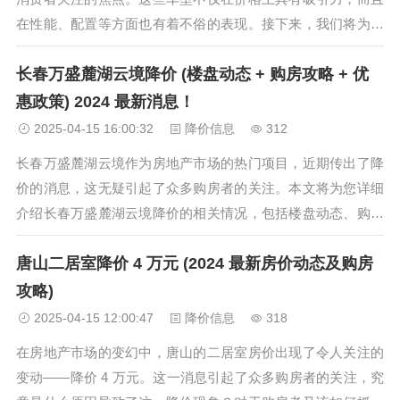
在性能、配置等方面也有着不俗的表现。接下来，我们将为大
家介绍几款降价 5 万的中型车，并对它们进行详细的分析。 本
长春万盛麓湖云境降价 (楼盘动态 + 购房攻略 + 优
田雅阁（外观设计与内饰细节） 本田雅阁一直以来都是中型车
市场的佼佼者，其...
惠政策) 2024 最新消息！
2025-04-15 16:00:32
降价信息
312
长春万盛麓湖云境作为房地产市场的热门项目，近期传出了降
价的消息，这无疑引起了众多购房者的关注。本文将为您详细
介绍长春万盛麓湖云境降价的相关情况，包括楼盘动态、购房
攻略以及优惠政策等方面，让您在购房过程中更加明智。 长春
唐山二居室降价 4 万元 (2024 最新房价动态及购房
万盛麓湖云境楼盘动态 长春万盛麓湖云境一直以来都以其高品
质的建筑和优美的环境而受...
攻略)
2025-04-15 12:00:47
降价信息
318
在房地产市场的变幻中，唐山的二居室房价出现了令人关注的
变动——降价 4 万元。这一消息引起了众多购房者的关注，究