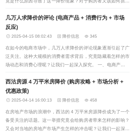
竟是什么原因导致了这一降价现象？对于购房者又该如何抓住
这一机遇？本文将为你详细解读唐山二居室降价 4 万元的背后
几万人求降价的评论 (电商产品 + 消费行为 + 市场
故事，并提供相关的购房攻略。 一、唐山房地产市场概况 唐
山作为河北省的重要...
反应)
2025-04-15 08:02:43
降价信息
345
在如今的电商市场中，几万人求降价的评论现象逐渐引起了广
泛关注。这种大规模的消费者需求背后，究竟隐藏着怎样的市
场动态和消费心理呢？让我们一起深入探究。 一、电商产品角
度 当一款电商产品引发几万人求降价的评论时，往往意味着该
西沽房源 4 万平米房降价 (购房攻略 + 市场分析 +
产品在市场上具有一定的热度和影响力。可能是产品的功能、
品质或设计吸引了众多消费...
优惠政策)
2025-04-14 16:00:13
降价信息
458
在房地产市场的浪潮中，西沽的 4 万平米房源降价成为了一个
备受关注的话题。这一举措究竟会给购房者带来怎样的影响？
又会对当地的房地产市场产生怎样的冲击呢？让我们一起深入