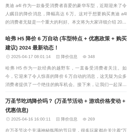
奥迪 a4l 作为一款备受消费者喜爱的豪华车型，近期迎来了令
人瞩目的降价消息，降幅高达 6 万。这对于想要购买奥迪 a4l
的消费者无疑是一个重大的利好。本文将为大家详细介绍 2024
年奥迪 a4l 降价后的最新价格、购车攻略以及相关注意事项。
哈弗 H5 降价 6 万自动 (车型特点 + 优惠政策 + 购买
一、降价后的价格优势 降价 6 万后的奥迪 a4l...
建议) 2024 最新动态！
2025-04-17 08:01:14
降价信息
348
哈弗 H5 作为一款经典的越野车，一直备受消费者关注。如
今，它迎来了令人惊喜的降价 6 万自动的消息，这无疑为众多
消费者提供了一个绝佳的购车机会。接下来，让我们一起深入
了解这款车的相关信息吧。 车型特点 哈弗 H5 拥有硬朗的外观
万圣节吃鸡降价吗？ (万圣节活动 + 游戏价格变动 +
设计，线条简洁流畅，车身结构坚固，具备出色的越野通过
性。其搭载的自动...
优惠信息)
2025-04-16 16:00:11
降价信息
269
在万圣节这个充满神秘氛围的节日里，很多玩家都在关注着“万