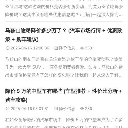
圣节吃鸡”这款游戏的价格是否会有所变动。究竟万圣节吃鸡会
降价吗？这其中又有哪些优惠信息呢？让我们一起深入探究。
一、万圣节活动对游戏价格的影响 万圣节作为一个重要的节
马鞍山途昂降价多少万了？ (汽车市场行情 + 优惠政
日，游戏开发商通常会推出一系列的活动来吸引玩家。这些活
动可能包括限时折扣、礼...
策 + 购车建议)
2025-04-16 12:00:36
降价信息
369
马鞍山的朋友们是否在关注途昂这款车型的价格变动呢？途昂
作为一款大型 SUV，一直备受消费者喜爱。如今，马鞍山的途
昂市场价格究竟有了怎样的变化呢？让我们一起来深入了解一
下。 一、马鞍山途昂近期价格走势 近期，马鞍山的途昂市场
降价 5 万的中型车有哪些 (车型推荐 + 性价比分析 +
价格呈现出一定的波动。随着汽车市场的竞争加剧，各大经销
商纷纷推出各种优惠政策...
购车攻略)
2025-04-16 08:01:31
降价信息
286
在如今竞争激烈的汽车市场中，降价 5 万的中型车成为了许多
消费者关注的焦点。这些车型不仅在价格上具有吸引力，而且