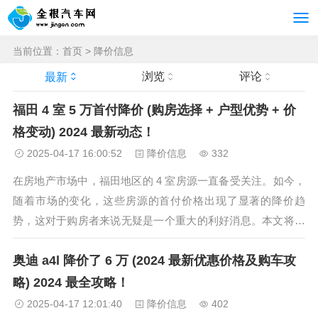
当前位置：
首页
>
降价信息
浏览
评论
最新
福田 4 室 5 万首付降价 (购房选择 + 户型优势 + 价
格变动) 2024 最新动态！
2025-04-17 16:00:52
降价信息
332
在房地产市场中，福田地区的 4 室房源一直备受关注。如今，
随着市场的变化，这些房源的首付价格出现了显著的降价趋
势，这对于购房者来说无疑是一个重大的利好消息。本文将深
入探讨福田 4 室 5 万首付降价的相关情况，包括购房选择、户
奥迪 a4l 降价了 6 万 (2024 最新优惠价格及购车攻
型优势以及价格变动等方面。 购房选择 福田作为深圳的核心
区域，拥有丰富的...
略) 2024 最全攻略！
2025-04-17 12:01:40
降价信息
402