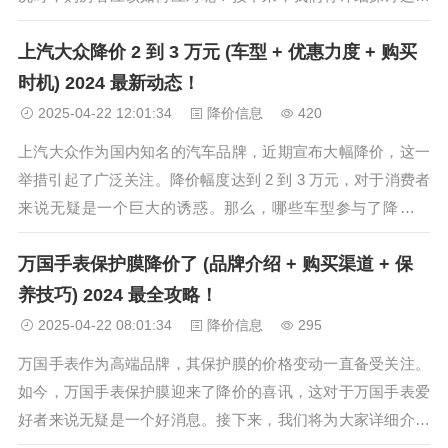
问题。 了解降价原因 购房者需要了解开发商降价 40 万的原
上汽大众降价 2 到 3 万元 (车型 + 优惠力度 + 购买
因。可能是市场行情变化、项目销售不佳、资金压力等因素导
致。通过了解降价原...
时机) 2024 最新动态！
2025-04-22 12:01:34
降价信息
420
上汽大众作为国内知名的汽车品牌，近期宣布大幅降价，这一
举措引起了广泛关注。降价幅度达到 2 到 3 万元，对于消费者
来说无疑是一个巨大的诱惑。那么，哪些车型参与了降价活
动？具体的优惠力度有多大？现在购买是否是最佳时机？本文
万国手表保护膜降价了 (品牌介绍 + 购买渠道 + 保
将为你一一解答。 车型方面： 上汽大众旗下的多款车型都参
与了此次降价活动，包...
养技巧) 2024 最全攻略！
2025-04-22 08:01:34
降价信息
295
万国手表作为高端品牌，其保护膜的价格变动一直备受关注。
如今，万国手表保护膜迎来了降价的喜讯，这对于万国手表爱
好者来说无疑是一个好消息。接下来，我们将为大家详细介绍
万国手表保护膜降价的相关信息，包括品牌介绍、购买渠道以