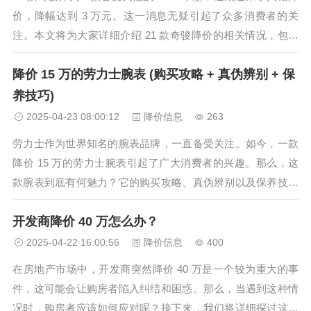
价，降幅达到 3 万元。这一消息无疑引起了众多消费者的关
注。本文将为大家详细介绍 21 款奇骏降价的相关情况，包括
购车优惠、车型对比以及市场分析等方面，帮助大家更好地了
降价 15 万的劳力士腕表 (购买攻略 + 真伪辨别 + 保
解这款车型。 一、购车优惠 21 款奇骏降价 3 万元，这无疑是
一个...
养技巧)
2025-04-23 08:00:12
降价信息
263
劳力士作为世界知名的腕表品牌，一直备受关注。如今，一款
降价 15 万的劳力士腕表引起了广大消费者的兴趣。那么，这
款腕表到底有何魅力？它的购买攻略、真伪辨别以及保养技巧
又有哪些呢？让我们一起深入了解。 购买攻略 要确定自己的
开发商降价 40 万怎么办？
购买需求和预算。降价 15 万的劳力士腕表虽然价格较为诱
人，但也要根据自己...
2025-04-22 16:00:56
降价信息
400
在房地产市场中，开发商突然降价 40 万是一个较为重大的事
件，这可能会让购房者陷入纠结和困惑。那么，当遇到这种情
况时，购房者应该如何应对呢？接下来，我们将详细探讨这个