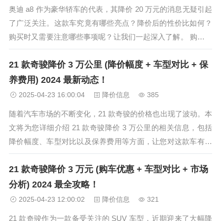
奥迪 a8 作为豪华轿车的代表，其降价 20 万元的消息无疑引起
了广泛关注。这款车究竟有哪些亮点？降价后的性价比如何？
购买时又需要注意哪些事项呢？让我们一起深入了解。 购买攻
略 在购买奥迪 a8 时，要提前了解市场行情和各大经销商的优
21 款奇骏降价 3 万公里 (降价幅度 + 车型对比 + 保
惠政策。可以通过线上线下多种渠道进行比较，选择最优惠的
购买方案。...
养费用) 2024 最新动态！
2025-04-23 16:00:04
降价信息
385
随着汽车市场的不断变化，21 款奇骏的价格也出现了波动。本
文将为您详细介绍 21 款奇骏降价 3 万公里的相关信息，包括
降价幅度、车型对比以及保养费用等方面，让您对这款车有更
全面的了解。 一、降价幅度 21 款奇骏在市场上的降价幅度较
21 款奇骏降价 3 万元 (购车优惠 + 车型对比 + 市场
为明显，尤其是行驶 3 万公里后的车辆。这主要是由于车辆的
使用年...
分析) 2024 最全攻略！
2025-04-23 12:00:02
降价信息
321
21 款奇骏作为一款备受关注的 SUV 车型，近期迎来了大幅降