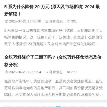
5 系为什么降价 20 万元 (原因及市场影响) 2024 最
及保养技巧等。 万国手表品牌介绍 万国表（International Watc
h...
新解读！
2025-04-21 16:00:30
降价信息
391
5 系车型一直以来都是汽车市场的热门选择，近期却出现了大
幅降价的情况。这一现象引起了广泛关注，究竟是什么原因导
致了 5 系降价 20 万元呢？又会对市场产生怎样的影响呢？让
我们一起来深入探讨。 一、市场竞争压力 （导致 5 系降价 20
金坛万科降价了三期了吗？ (金坛万科楼盘动态及价
万元的主要因素之一） 随着汽车市场的不断发展，各大品牌之
间的...
格分析)
2025-04-21 12:00:54
降价信息
277
在房地产市场中，房价的波动一直是购房者关注的焦点。金坛
万科作为当地知名的房地产项目，其三期的房价情况更是备受
瞩目。本文将深入探讨金坛万科三期是否降价以及相关的楼盘
动态和价格分析。 金坛万科三期的基本情况 金坛万科三期位