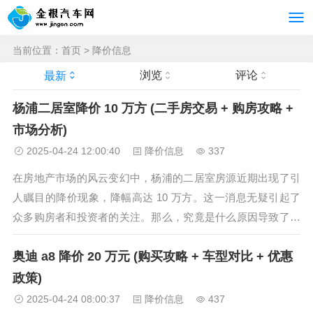
当前位置：
首页
>
降价信息
浏览
评论
最新
杨浦二居室降价 10 万方 (二手房交易 + 购房攻略 +
市场分析)
2025-04-24 12:00:40
降价信息
337
在房地产市场的风云变幻中，杨浦的二居室房源近期出现了引
人瞩目的降价现象，降幅高达 10 万方。这一消息无疑引起了
众多购房者和投资者的关注。那么，究竟是什么原因导致了杨
浦二居室的降价？这对购房者又意味着什么呢？接下来，让我
奥迪 a8 降价 20 万元 (购买攻略 + 车型对比 + 优惠
们一起深入探讨。 降价原因分析 从市场供需角度来看，杨浦
地区的房地产市场近期出...
政策)
2025-04-24 08:00:37
降价信息
437