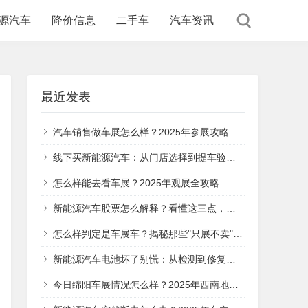
源汽车
降价信息
二手车
汽车资讯
最近发表
汽车销售做车展怎么样？2025年参展攻略与实战经验分享
线下买新能源汽车：从门店选择到提车验收，这5个关键步骤帮你避坑
怎么样能去看车展？2025年观展全攻略
新能源汽车股票怎么解释？看懂这三点，你就明白它的投资价值在哪
怎么样判定是车展车？揭秘那些"只展不卖"的特殊车辆
新能源汽车电池坏了别慌：从检测到修复的全流程指南
今日绵阳车展情况怎么样？2025年西南地区汽车盛宴全面解析