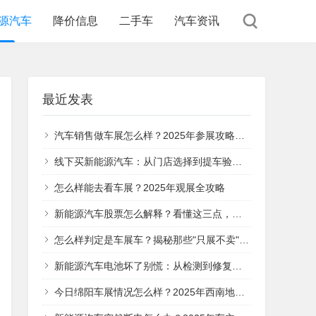
源汽车
降价信息
二手车
汽车资讯
最近发表
汽车销售做车展怎么样？2025年参展攻略与实战经验分享
线下买新能源汽车：从门店选择到提车验收，这5个关键步骤帮你避坑
怎么样能去看车展？2025年观展全攻略
新能源汽车股票怎么解释？看懂这三点，你就明白它的投资价值在哪
怎么样判定是车展车？揭秘那些"只展不卖"的特殊车辆
新能源汽车电池坏了别慌：从检测到修复的全流程指南
今日绵阳车展情况怎么样？2025年西南地区汽车盛宴全面解析