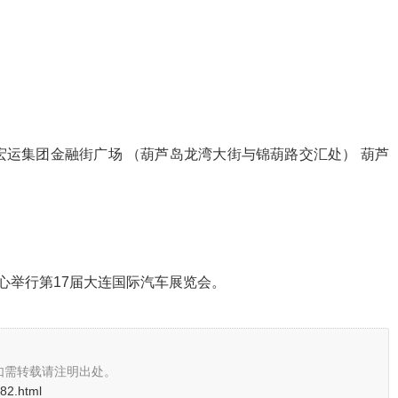
地点：宏运集团金融街广场 （葫芦岛龙湾大街与锦葫路交汇处） 葫芦
展中心举行第17届大连国际汽车展览会。
如需转载请注明出处。
082.html