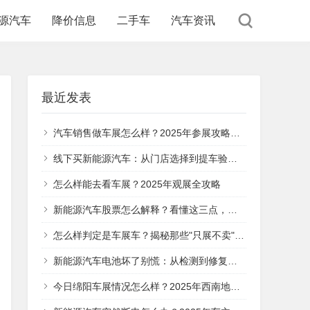
源汽车
降价信息
二手车
汽车资讯
最近发表
汽车销售做车展怎么样？2025年参展攻略与实战经验分享
线下买新能源汽车：从门店选择到提车验收，这5个关键步骤帮你避坑
怎么样能去看车展？2025年观展全攻略
新能源汽车股票怎么解释？看懂这三点，你就明白它的投资价值在哪
怎么样判定是车展车？揭秘那些"只展不卖"的特殊车辆
新能源汽车电池坏了别慌：从检测到修复的全流程指南
今日绵阳车展情况怎么样？2025年西南地区汽车盛宴全面解析